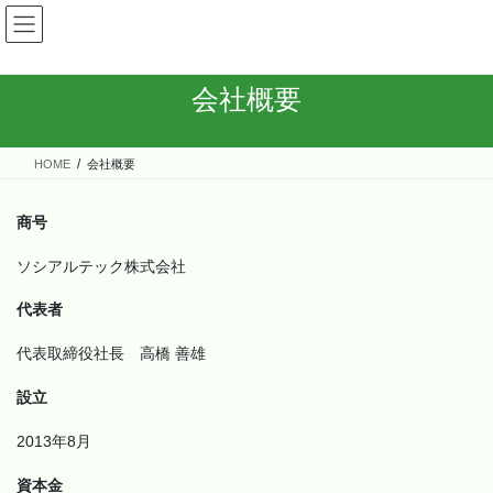
コ
ナ
ン
ビ
テ
ゲ
ン
ー
会社概要
ツ
シ
へ
ョ
ス
ン
HOME
会社概要
キ
に
ッ
移
プ
動
商号
ソシアルテック株式会社
代表者
代表取締役社長 高橋 善雄
設立
2013年8月
資本金