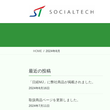
コ
ナ
ン
ビ
テ
ゲ
ン
ー
ツ
シ
へ
ョ
ス
ン
キ
に
ッ
移
HOME
2024年8月
プ
動
最近の投稿
「日経MJ」に弊社商品が掲載されました。
2024年8月16日
取扱商品ページを更新しました。
2024年7月11日